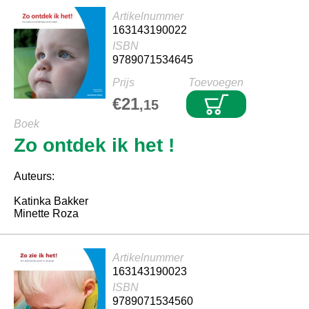
Artikelnummer
163143190022
ISBN
9789071534645
Prijs
Toevoegen
€21
,15
Boek
Zo ontdek ik het !
Auteurs:
Katinka Bakker
Minette Roza
Artikelnummer
163143190023
ISBN
9789071534560