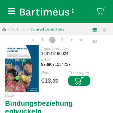
Bartiméus:
Catalogus
Compleet overzicht titels
<
1
2
3
>
≫
Artikelnummer
163143190024
ISBN
9789071534737
Prijs
Toevoegen
€13
,95
Boek
Bindungsbeziehung
entwickeln