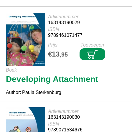
Artikelnummer
163143190029
ISBN
9789461071477
Prijs
Toevoegen
€13
,95
Boek
Developing Attachment
Author: Paula Sterkenburg
Artikelnummer
163143190030
ISBN
9789071534676