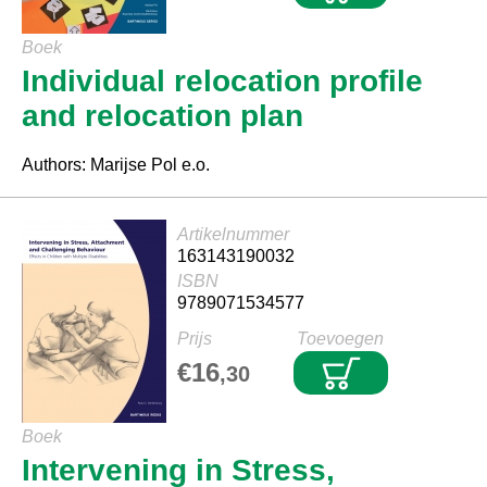
Boek
Individual relocation profile
and relocation plan
Authors: Marijse Pol e.o.
Artikelnummer
163143190032
ISBN
9789071534577
Prijs
Toevoegen
€16
,30
Boek
Intervening in Stress,