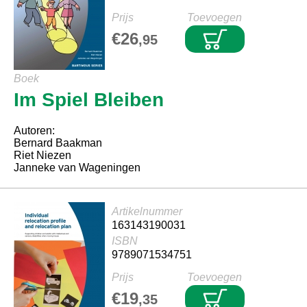
Prijs
Toevoegen
€26
,95
Boek
Im Spiel Bleiben
Autoren:
Bernard Baakman
Riet Niezen
Janneke van Wageningen
Artikelnummer
163143190031
ISBN
9789071534751
Prijs
Toevoegen
€19
,35