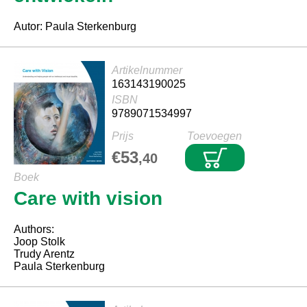
Autor: Paula Sterkenburg
Artikelnummer
163143190025
ISBN
9789071534997
Prijs
Toevoegen
€53
,40
Boek
Care with vision
Authors:
Joop Stolk
Trudy Arentz
Paula Sterkenburg