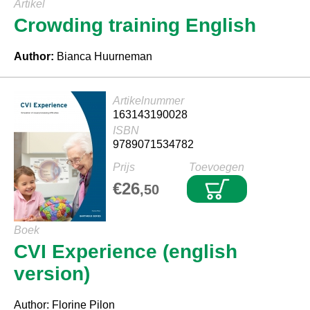
Artikel
Crowding training English
Author:
Bianca Huurneman
Artikelnummer
163143190028
ISBN
9789071534782
Prijs
Toevoegen
€26
,50
Boek
CVI Experience (english
version)
Author: Florine Pilon