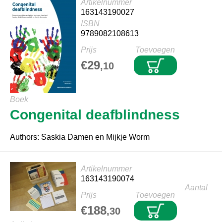
Artikelnummer
163143190027
ISBN
9789082108613
Prijs
Toevoegen
€29
,10
Boek
Congenital deafblindness
Authors: Saskia Damen en Mijkje Worm
Artikelnummer
163143190074
Aantal
Prijs
Toevoegen
€188
,30