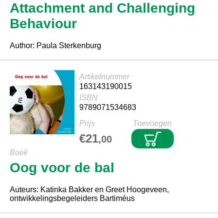
Attachment and Challenging
Behaviour
Author: Paula Sterkenburg
Artikelnummer
163143190015
ISBN
9789071534683
Prijs
Toevoegen
€21
,00
Boek
Oog voor de bal
Auteurs: Katinka Bakker en Greet Hoogeveen,
ontwikkelingsbegeleiders Bartiméus