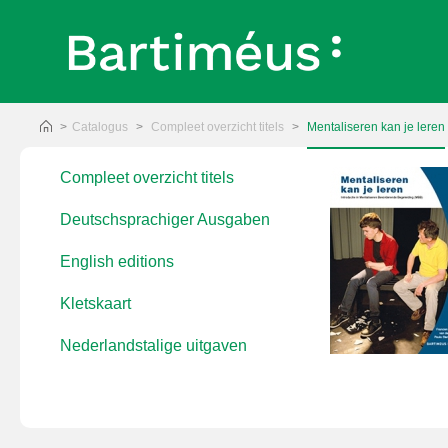
Catalogus
Compleet overzicht titels
Mentaliseren kan je leren
Compleet overzicht titels
inkelmandje plaatsen
Deutschsprachiger Ausgaben
English editions
Kletskaart
Nederlandstalige uitgaven