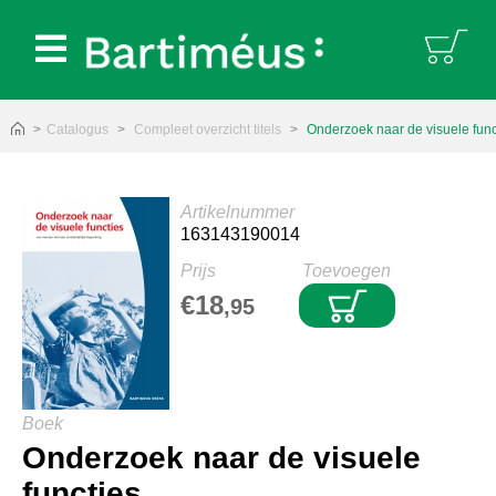
Bartiméus:
Catalogus
Compleet overzicht titels
Onderzoek naar de visuele func
Artikelnummer
163143190014
Prijs
Toevoegen
€18
,95
Boek
Onderzoek naar de visuele
functies