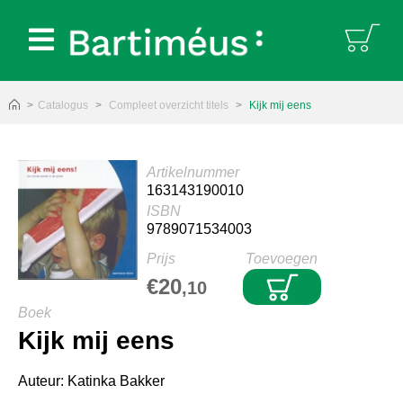
Bartiméus:
Catalogus
Compleet overzicht titels
Kijk mij eens
Artikelnummer
163143190010
ISBN
9789071534003
Prijs
Toevoegen
€20
,10
Boek
Kijk mij eens
Auteur: Katinka Bakker