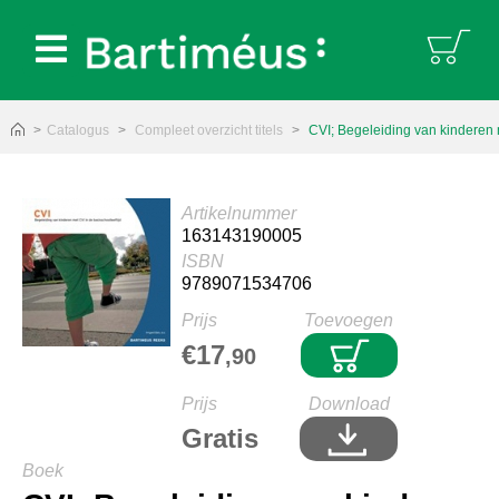
Bartiméus:
Catalogus
Compleet overzicht titels
CVI; Begeleiding van kinderen m
Artikelnummer
163143190005
ISBN
9789071534706
Prijs
Toevoegen
€17
,90
Prijs
Download
Gratis
Boek